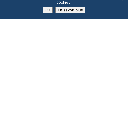
Accueil
Extension
cookies.
Rénovation toiture
Actualités
Ok
En savoir plus
Isolation
Contact & Plan
Zinguerie
Mentions légales
Velux
CGV
Restauration du patrimoine
ancien