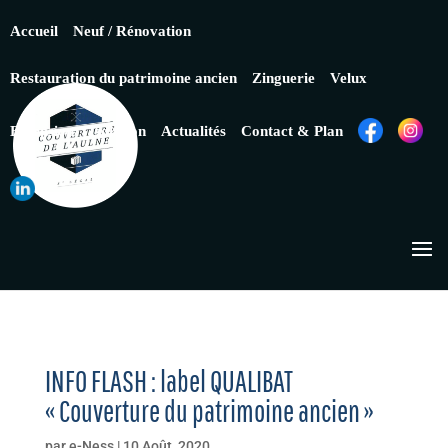
Accueil
Neuf / Rénovation
Restauration du patrimoine ancien
Zinguerie
Velux
Extension
Isolation
Actualités
Contact & Plan
INFO FLASH : label QUALIBAT
« Couverture du patrimoine ancien »
par
e-Ness
|
10 Août, 2020