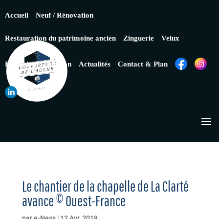
Accueil
Neuf / Rénovation
Restauration du patrimoine ancien
Zinguerie
Velux
Extension
Isolation
Actualités
Contact & Plan
Le chantier de la chapelle de La Clarté
avance © Ouest-France
par
e-Ness
|
12 Avr, 2019